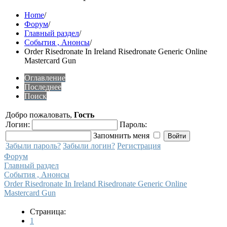
Home
/
Форум
/
Главный раздел
/
События , Анонсы
/
Order Risedronate In Ireland Risedronate Generic Online
Mastercard Gun
Оглавление
Последнее
Поиск
Добро пожаловать,
Гость
Логин:
Пароль:
Запомнить меня
Забыли пароль?
Забыли логин?
Регистрация
Форум
Главный раздел
События , Анонсы
Order Risedronate In Ireland Risedronate Generic Online
Mastercard Gun
Страница:
1