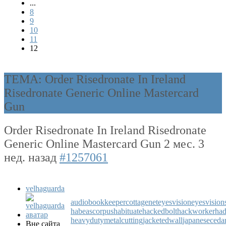
...
8
9
10
11
12
ТЕМА: Order Risedronate In Ireland
Risedronate Generic Online Mastercard
Gun
Order Risedronate In Ireland Risedronate
Generic Online Mastercard Gun
2 мес. 3
нед. назад
#1257061
velhaguarda
audiobookkeeper
cottagenet
eyesvision
eyesvision
habeascorpus
habituate
hackedbolt
hackworker
had
heavydutymetalcutting
jacketedwall
japaneseceda
Вне сайта