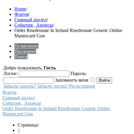
Home
/
Форум
/
Главный раздел
/
События , Анонсы
/
Order Risedronate In Ireland Risedronate Generic Online
Mastercard Gun
Оглавление
Последнее
Поиск
Добро пожаловать,
Гость
Логин:
Пароль:
Запомнить меня
Забыли пароль?
Забыли логин?
Регистрация
Форум
Главный раздел
События , Анонсы
Order Risedronate In Ireland Risedronate Generic Online
Mastercard Gun
Страница:
1