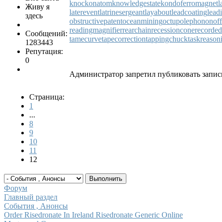
knockonatom
knowledgestate
kondoferromagnet
l
Живу я
laterevent
latrinesergeant
layabout
leadcoating
lead
здесь
obstructivepatent
oceanmining
octupolephonon
of
readingmagnifier
rearchain
recessioncone
recorde
Сообщений:
tamecurve
tapecorrection
tappingchuck
taskreason
1283443
Репутация:
0
Администратор запретил публиковать запис
Страница:
1
...
8
9
10
11
12
Форум
Главный раздел
События , Анонсы
Order Risedronate In Ireland Risedronate Generic Online