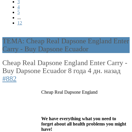
3
4
5
...
12
ТЕМА: Cheap Real Dapsone England Enter
Carry - Buy Dapsone Ecuador
Cheap Real Dapsone England Enter Carry -
Buy Dapsone Ecuador
8 года 4 дн. назад
#882
Cheap Real Dapsone England
We have everything what you need to
forget about all health problems you might
have!