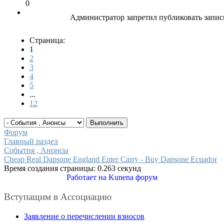
0
Администратор запретил публиковать запис
Страница:
1
2
3
4
5
...
12
Форум
Главный раздел
События , Анонсы
Cheap Real Dapsone England Enter Carry - Buy Dapsone Ecuador
Время создания страницы: 0.263 секунд
Работает на
Kunena форум
Вступащим в Ассоциацию
Заявление о перечислении взносов