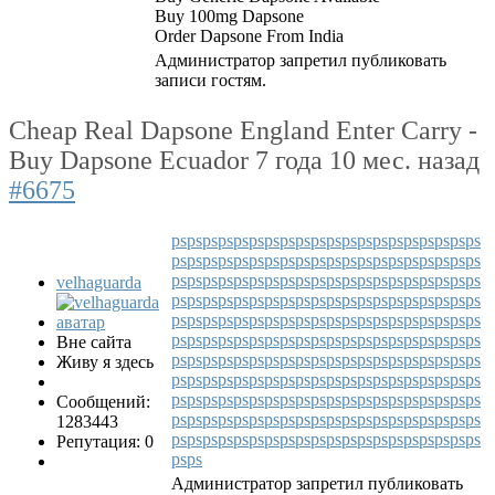
Buy 100mg Dapsone
Order Dapsone From India
Администратор запретил публиковать
записи гостям.
Cheap Real Dapsone England Enter Carry -
Buy Dapsone Ecuador
7 года 10 мес. назад
#6675
ps
ps
ps
ps
ps
ps
ps
ps
ps
ps
ps
ps
ps
ps
ps
ps
ps
ps
ps
ps
ps
ps
ps
ps
ps
ps
ps
ps
ps
ps
ps
ps
ps
ps
ps
ps
ps
ps
ps
ps
ps
ps
ps
ps
ps
ps
ps
ps
ps
ps
ps
ps
ps
ps
ps
ps
ps
ps
ps
ps
velhaguarda
ps
ps
ps
ps
ps
ps
ps
ps
ps
ps
ps
ps
ps
ps
ps
ps
ps
ps
ps
ps
ps
ps
ps
ps
ps
ps
ps
ps
ps
ps
ps
ps
ps
ps
ps
ps
ps
ps
ps
ps
ps
ps
ps
ps
ps
ps
ps
ps
ps
ps
ps
ps
ps
ps
ps
ps
ps
ps
ps
ps
Вне сайта
ps
ps
ps
ps
ps
ps
ps
ps
ps
ps
ps
ps
ps
ps
ps
ps
ps
ps
ps
ps
Живу я здесь
ps
ps
ps
ps
ps
ps
ps
ps
ps
ps
ps
ps
ps
ps
ps
ps
ps
ps
ps
ps
ps
ps
ps
ps
ps
ps
ps
ps
ps
ps
ps
ps
ps
ps
ps
ps
ps
ps
ps
ps
Сообщений:
ps
ps
ps
ps
ps
ps
ps
ps
ps
ps
ps
ps
ps
ps
ps
ps
ps
ps
ps
ps
1283443
ps
ps
ps
ps
ps
ps
ps
ps
ps
ps
ps
ps
ps
ps
ps
ps
ps
ps
ps
ps
Репутация: 0
ps
ps
Администратор запретил публиковать