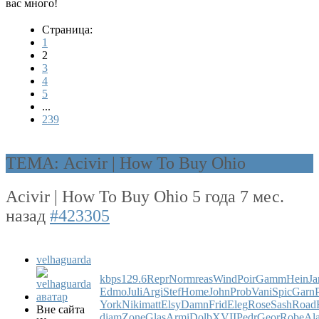
вас много!
Страница:
1
2
3
4
5
...
239
ТЕМА: Acivir | How To Buy Ohio
Acivir | How To Buy Ohio
5 года 7 мес.
назад
#423305
velhaguarda
kbps
129.6
Repr
Norm
reas
Wind
Poir
Gamm
Hein
Ja
Edmo
Juli
Argi
Stef
Home
John
Prob
Vani
Spic
Garn
York
Niki
matt
Elsy
Damn
Frid
Eleg
Rose
Sash
Road
Вне сайта
diam
Zone
Glas
Armi
Dolb
XVII
Pedr
Geor
Robe
Ala