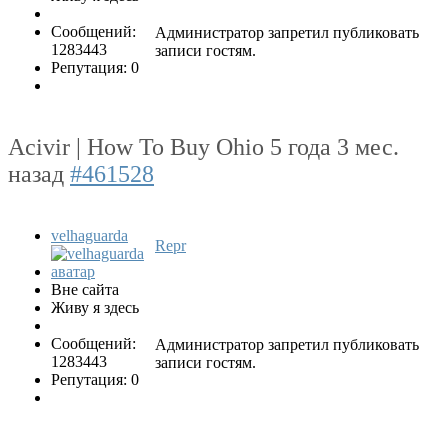
Сообщений:
Администратор запретил публиковать
1283443
записи гостям.
Репутация: 0
Acivir | How To Buy Ohio
5 года 3 мес.
назад
#461528
velhaguarda
Repr
Вне сайта
Живу я здесь
Сообщений:
Администратор запретил публиковать
1283443
записи гостям.
Репутация: 0