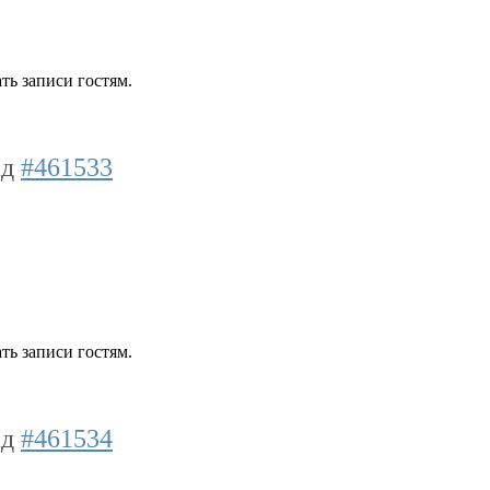
ть записи гостям.
ад
#461533
ть записи гостям.
ад
#461534