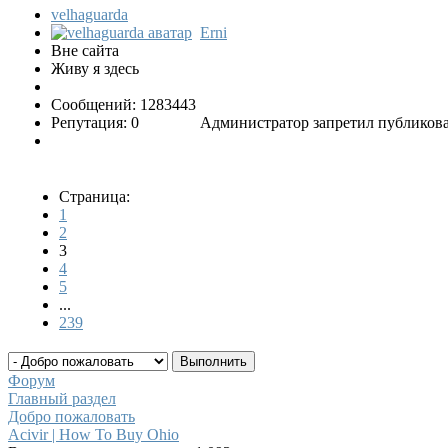
velhaguarda
Erni
Вне сайта
Живу я здесь
Сообщений: 1283443
Репутация: 0
Администратор запретил публикова
Страница:
1
2
3
4
5
...
239
Форум
Главный раздел
Добро пожаловать
Acivir | How To Buy Ohio