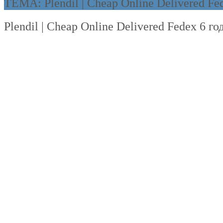
ТЕМА: Plendil | Cheap Online Delivered Fe
Plendil | Cheap Online Delivered Fedex
6 го