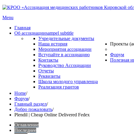
Menu
Главная
Об ассоциации
sampel subtitle
Учредительные документы
Наша история
Проекты (а
Мероприятия ассоциации
Вступайте в ассоциацию
Форум
Контакты
Полезная 
Руководство Ассоциации
Отчеты
Реквизиты
Школа молодого управленца
Реализация грантов
Home
/
Форум
/
Главный раздел
/
Добро пожаловать
/
Plendil | Cheap Online Delivered Fedex
Оглавление
Последнее