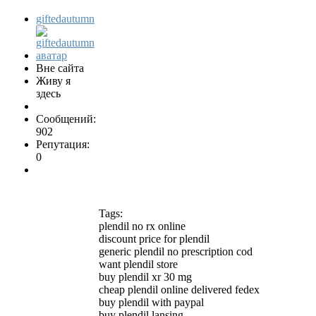
giftedautumn
Вне сайта
Живу я
здесь
Сообщений:
902
Репутация:
0
Tags:
plendil no rx online
discount price for plendil
generic plendil no prescription cod
want plendil store
buy plendil xr 30 mg
cheap plendil online delivered fedex
buy plendil with paypal
buy plendil lansing