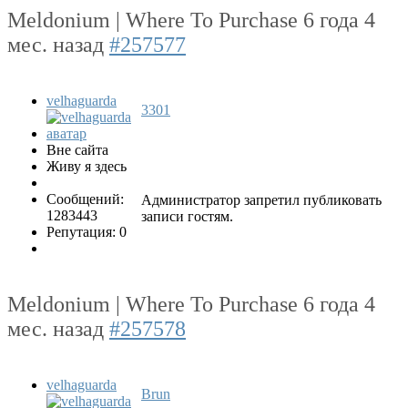
Meldonium | Where To Purchase
6 года 4
мес. назад
#257577
velhaguarda
3301
Вне сайта
Живу я здесь
Сообщений:
Администратор запретил публиковать
1283443
записи гостям.
Репутация: 0
Meldonium | Where To Purchase
6 года 4
мес. назад
#257578
velhaguarda
Brun