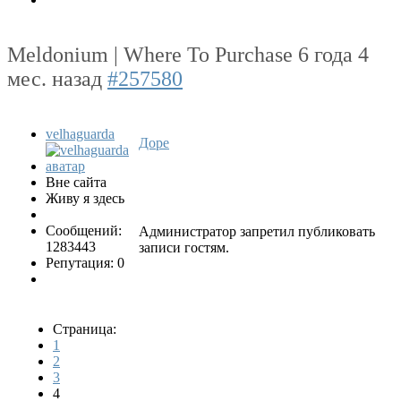
Meldonium | Where To Purchase
6 года 4
мес. назад
#257580
velhaguarda
Доре
Вне сайта
Живу я здесь
Сообщений:
Администратор запретил публиковать
1283443
записи гостям.
Репутация: 0
Страница:
1
2
3
4