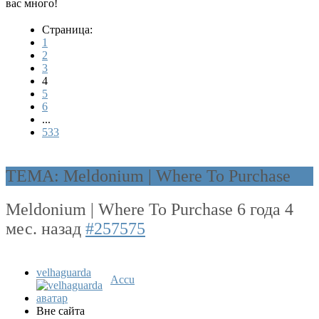
вас много!
Страница:
1
2
3
4
5
6
...
533
ТЕМА: Meldonium | Where To Purchase
Meldonium | Where To Purchase
6 года 4
мес. назад
#257575
velhaguarda
Accu
Вне сайта