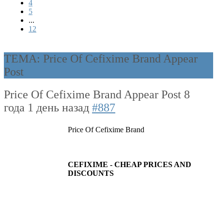
4
5
...
12
ТЕМА: Price Of Cefixime Brand Appear
Post
Price Of Cefixime Brand Appear Post
8
года 1 день назад
#887
Price Of Cefixime Brand
CEFIXIME - CHEAP PRICES AND
DISCOUNTS