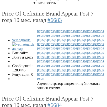
записи гостям.
Price Of Cefixime Brand Appear Post
7
года 10 мес. назад
#6683
ps
ps
ps
ps
ps
ps
ps
ps
ps
ps
ps
ps
ps
ps
ps
ps
ps
ps
ps
ps
ps
ps
ps
ps
ps
ps
ps
ps
ps
ps
ps
ps
ps
ps
ps
ps
ps
ps
ps
ps
ps
ps
ps
ps
ps
ps
ps
ps
ps
ps
ps
ps
ps
ps
ps
ps
ps
ps
ps
ps
velhaguarda
ps
ps
ps
ps
ps
ps
ps
ps
ps
ps
ps
ps
ps
ps
ps
ps
ps
ps
ps
ps
ps
ps
ps
ps
ps
ps
ps
ps
ps
ps
ps
ps
ps
ps
ps
ps
ps
ps
ps
ps
ps
ps
ps
ps
ps
ps
ps
ps
ps
ps
ps
ps
ps
ps
ps
ps
ps
ps
ps
ps
Вне сайта
ps
ps
ps
ps
ps
ps
ps
ps
ps
ps
ps
ps
ps
ps
ps
ps
ps
ps
ps
ps
Живу я здесь
ps
ps
ps
ps
ps
ps
ps
ps
ps
ps
ps
ps
ps
ps
ps
ps
ps
ps
ps
ps
ps
ps
ps
ps
ps
ps
ps
ps
ps
ps
ps
ps
ps
ps
ps
ps
ps
ps
ps
ps
Сообщений:
ps
ps
ps
ps
ps
ps
ps
ps
ps
ps
ps
ps
ps
ps
ps
ps
ps
ps
ps
ps
1283443
ps
ps
ps
ps
ps
ps
ps
ps
ps
ps
ps
ps
ps
ps
ps
ps
ps
ps
ps
ps
Репутация: 0
ps
ps
Администратор запретил публиковать
записи гостям.
Price Of Cefixime Brand Appear Post
7
года 10 мес. назад
#6684