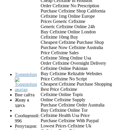
Cheap Cefixime In Houston
Order Cefixime No Prescription
Purchase Cefixime Shop California
Cefixime 1mg Online Europe
Prices Generic Cefixime
Generic Cefixime Online 24h
Buy Cefixime Online London
Cefixime 10mg Buy
Cheapest Cefixime Purchase Shop
Purchase Now Cefixime Australia
Price Cefixime Sales
Cefixime 50mg Online Usa
Order Cefixime Overnight Delivery
Cefixime Online Pakistan
Buy Cefixime Relizable Websites
Tommisfum
Price Cefixime No Script
Cheapest Cefixime Purchase Shopping
Best Price Cefixime
Cefixime Online Topix
Вне сайта
Online Cefixime Supply
Живу я
Purchase Cefixime Order Australia
здесь
Buy Cefixime Online Tor
Cefixime Health Usa Price
Сообщений:
Purchase Cefixime With Paypal
996
Lowest Prices Cefixime Uk
Репутация: