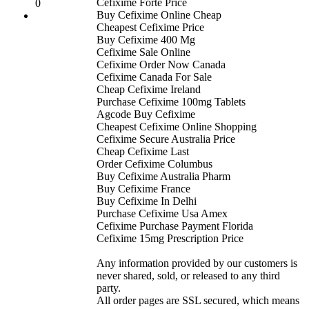
Cefixime Forte Price
0
Buy Cefixime Online Cheap
Cheapest Cefixime Price
Buy Cefixime 400 Mg
Cefixime Sale Online
Cefixime Order Now Canada
Cefixime Canada For Sale
Cheap Cefixime Ireland
Purchase Cefixime 100mg Tablets
Agcode Buy Cefixime
Cheapest Cefixime Online Shopping
Cefixime Secure Australia Price
Cheap Cefixime Last
Order Cefixime Columbus
Buy Cefixime Australia Pharm
Buy Cefixime France
Buy Cefixime In Delhi
Purchase Cefixime Usa Amex
Cefixime Purchase Payment Florida
Cefixime 15mg Prescription Price
Any information provided by our customers is
never shared, sold, or released to any third
party.
All order pages are SSL secured, which means