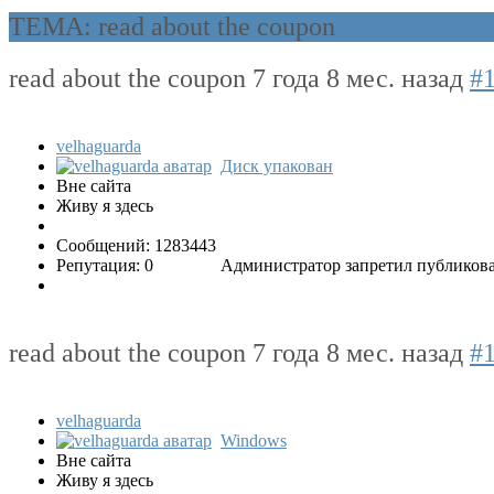
ТЕМА: read about the coupon
read about the coupon
7 года 8 мес. назад
#
velhaguarda
Диск упакован
Вне сайта
Живу я здесь
Сообщений: 1283443
Репутация: 0
Администратор запретил публикова
read about the coupon
7 года 8 мес. назад
#
velhaguarda
Windows
Вне сайта
Живу я здесь