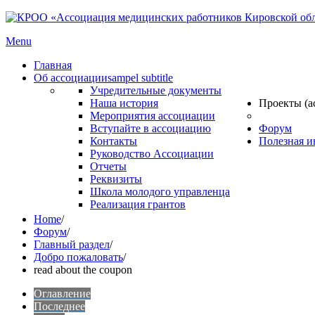
Menu
Главная
Об ассоциации
sampel subtitle
Учредительные документы
Наша история
Проекты (а
Мероприятия ассоциации
Вступайте в ассоциацию
Форум
Контакты
Полезная 
Руководство Ассоциации
Отчеты
Реквизиты
Школа молодого управленца
Реализация грантов
Home
/
Форум
/
Главный раздел
/
Добро пожаловать
/
read about the coupon
Оглавление
Последнее