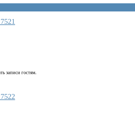
17521
ть записи гостям.
17522