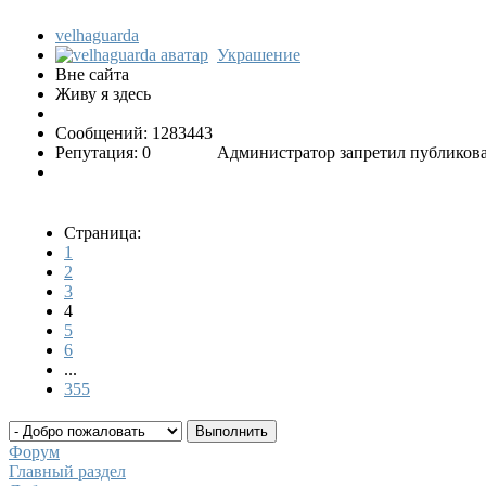
velhaguarda
Украшение
Вне сайта
Живу я здесь
Сообщений: 1283443
Репутация: 0
Администратор запретил публикова
Страница:
1
2
3
4
5
6
...
355
Форум
Главный раздел