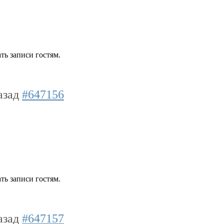
ть записи гостям.
назад
#647156
ть записи гостям.
назад
#647157