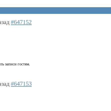
назад
#647152
ть записи гостям.
назад
#647153