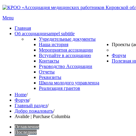
Menu
Главная
Об ассоциации
sampel subtitle
Учредительные документы
Наша история
Проекты (а
Мероприятия ассоциации
Вступайте в ассоциацию
Форум
Контакты
Полезная 
Руководство Ассоциации
Отчеты
Реквизиты
Школа молодого управленца
Реализация грантов
Home
/
Форум
/
Главный раздел
/
Добро пожаловать
/
Avalide | Purchase Columbia
Оглавление
Последнее