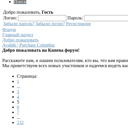
Поиск
Добро пожаловать,
Гость
Логин:
Пароль:
Забыли пароль?
Забыли логин?
Регистрация
Форум
Главный раздел
Добро пожаловать
Avalide | Purchase Columbia
Добро пожаловать на Kunena форум!
Расскажите нам, и нашим пользователям, кто вы, что вам нрави
Мы приветствуем всех новых участников и надеемся видеть ва
Страница:
1
...
3
4
5
6
7
...
232