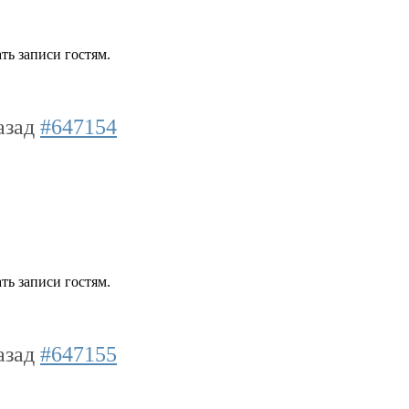
ть записи гостям.
назад
#647154
ть записи гостям.
назад
#647155