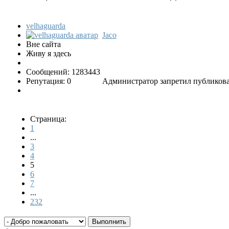
velhaguarda
Jaco
Вне сайта
Живу я здесь
Сообщений: 1283443
Репутация: 0
Администратор запретил публикова
Страница:
1
...
3
4
5
6
7
...
232