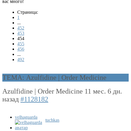
вас много!
Страница:
1
...
452
453
454
455
456
...
492
ТЕМА: Azulfidine | Order Medicine
Azulfidine | Order Medicine
11 мес. 6 дн.
назад
#1128182
velhaguarda
tuchkas