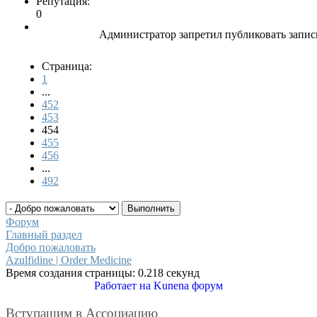
Репутация:
0
Администратор запретил публиковать запис
Страница:
1
...
452
453
454
455
456
...
492
Форум
Главный раздел
Добро пожаловать
Azulfidine | Order Medicine
Время создания страницы: 0.218 секунд
Работает на
Kunena форум
Вступащим в Ассоциацию